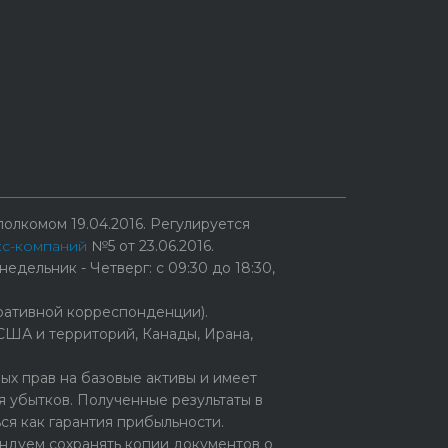
ы
олкомом 19.04.2016. Регулируется
кс-компаний
№5 от 23.06.2016.
едельник - Четверг: с 09:30 до 18:30,
ративной корреспонденции).
США и территорий, Канады, Ирана,
х прав на базовые активы и имеет
 убытков. Полученные результаты в
ся как гарантия прибыльности.
ндуем сохранять копии документов о