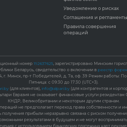
Уведомление о рисках
Соглашения и регламент
Правила совершения
операций
рационный номер
192637625
, зарегистрировано Минским горисп
лики Беларусь, свидетельство о включении в
реестр форе
г. Минск, пр-т Победителей, д. 7а, оф. 39 Режим работы: Пон
Пятница: с 09:30 до 17:30 (UTC+3).
ri.by
(для клиентов),
info@alpari.by
(для контрагентов и корпо
ьпари Евразия не оказывает финансовые услуги резидентам 
КНДР, Великобритании и некоторым другим странам.
ераций не предполагает переход права собственности и ины
ь получения прибыли неразрывно связана с риском получения
озможными результатами в будущем и не могут воспринимать
чения с использованием банковских платежных карт рекоме