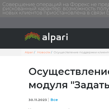
Совершение операций на Форекс не предп
рискованный характер: возможность полу
новых клиентов приостановлена в связи 
Alpari
Новости
Осуществление поддержки клиенто
Осуществлени
модуля "Задать
Все
30.11.2023