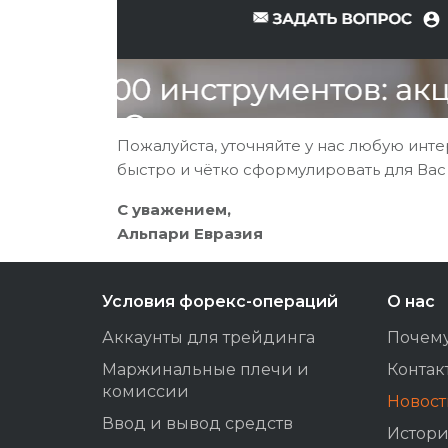
Пожалуйста, уточняйте у нас любую и
быстро и чётко сформулировать для Вас 
С уважением,
Альпари Евразия
Условия форекс-операций
О нас
Аккаунты для трейдинга
Почем
Маржинальные плечи и
Контак
комиссии
Новос
Ввод и вывод средств
Истори