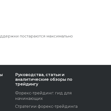
оддержки постараются максимально
ты
Руководства, статьи и
аналитические обзоры по
трейдингу
Форекс-трейдинг: гид для
начинающих
Стратегии форекс-трейдинга