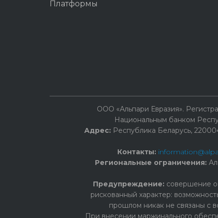
Платформы
ООО «Альпари Евразия». Регист
Национальным банком Респуб
Адрес:
Республика Беларусь, 220004, 
Контакты:
information@alpa
Региональные ограничения:
Ал
Предупреждение:
cовершение оп
рискованный характер: возможност
прошлом никак не связаны с в
При внесении маржинального обеспе