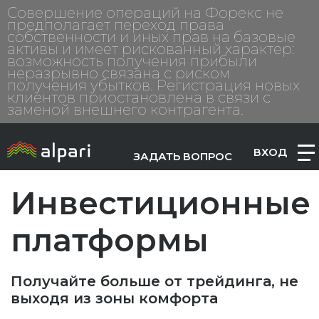
Совершение операций на Форекс не
предполагает переход права
собственности и иных прав на базовые
активы и имеет рискованный характер:
возможность получения прибыли
неразрывно связана с риском
получения убытков. Регистрация новых
клиентов приостановлена в связи с
заменой внешнего контрагента.
ВХОД
ЗАДАТЬ ВОПРОС
Инвестиционные
платформы
Получайте больше от трейдинга, не
выходя из зоны комфорта