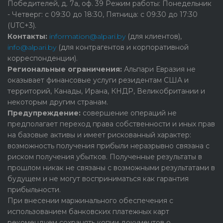
Победителей, д. 7а, оф. 39 Режим работы: Понедельник
- Четверг: с 09:30 до 18:30, Пятница: с 09:30 до 17:30
(UTC+3).
Контакты:
information@alpari.by
(для клиентов),
info@alpari.by
(для контрагентов и корпоративной
корреспонденции).
Региональные ограничения:
Альпари Евразия не
оказывает финансовые услуги резидентам США и
территорий, Канады, Ирана, КНДР, Великобритании и
некоторым другим странам.
Предупреждение:
cовершение операций не
предполагает переход права собственности и иных прав
на базовые активы и имеет рискованный характер:
возможность получения прибыли неразрывно связана с
риском получения убытков. Полученные результаты в
прошлом никак не связаны с возможными результатами в
будущем и не могут восприниматься как гарантия
прибыльности.
При внесении маржинального обеспечения с
использованием банковских платежных карт
рекомендуем сохранять копии документов о