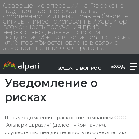
Совершение операций на Форекс не
предполагает переход права
собственности и иных прав на базовые
активы и имеет рискованный характер:
возможность получения прибыли
неразрывно связана с риском
получения убытков. Регистрация новых
клиентов приостановлена в связи с
заменой внешнего контрагента.
ВХОД
ЗАДАТЬ ВОПРОС
Уведомление о
рисках
Цель уведомления – раскрытие компанией ООО
“Альпари Евразия” (далее – «Компания»),
осуществляющей деятельность по совершению