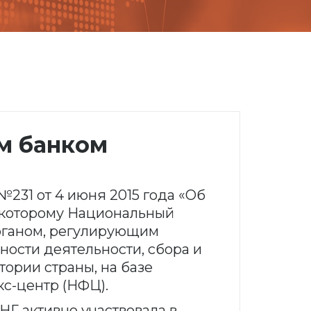
м банком
№231 от 4 июня 2015 года «Об
 которому Национальный
рганом, регулирующим
ости деятельности, сбора и
ории страны, на базе
с-центр (НФЦ).
НГ активно участвовала в