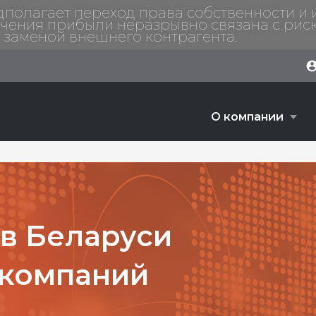
олагает переход права собственности и и
чения прибыли неразрывно связана с риск
с заменой внешнего контрагента.
О компании
Сравнение аккаунтов
О компании
Платформы
ECN
Почему Альпари
Описание
Маржинальные плечи
Контакты
в Беларуси
Ввод и вывод средств
Новости
-компаний
История бренда