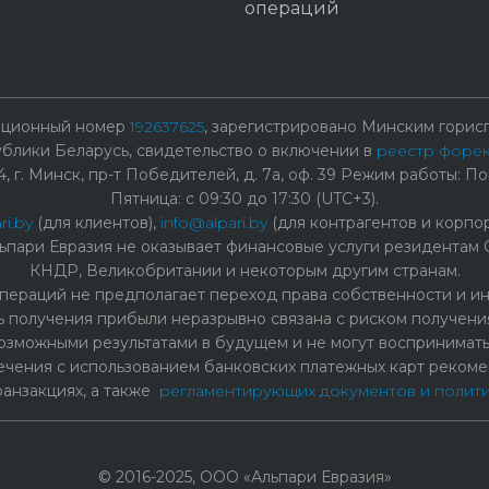
операций
рационный номер
192637625
, зарегистрировано Минским горисп
лики Беларусь, свидетельство о включении в
реестр форе
г. Минск, пр-т Победителей, д. 7а, оф. 39 Режим работы: Пон
Пятница: с 09:30 до 17:30 (UTC+3).
ri.by
(для клиентов),
info@alpari.by
(для контрагентов и корпо
ьпари Евразия не оказывает финансовые услуги резидентам 
КНДР, Великобритании и некоторым другим странам.
ераций не предполагает переход права собственности и ины
ь получения прибыли неразрывно связана с риском получения
озможными результатами в будущем и не могут воспринимать
чения с использованием банковских платежных карт рекоме
ранзакциях, а также
регламентирующих документов и полит
© 2016-2025, ООО «Альпари Евразия»