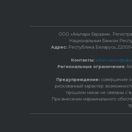
ООО «Альпари Евразия». Регист
Национальным банком Респуб
Адрес:
Республика Беларусь, 220004, 
Контакты:
information@alpa
Региональные ограничения:
Ал
Предупреждение:
cовершение оп
рискованный характер: возможност
прошлом никак не связаны с в
При внесении маржинального обеспе
т