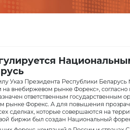
егулируется Национальны
арусь
 силу Указ Президента Республики Беларусь 
 на внебиржевом рынке Форекс», согласно
азначен ответственным государственным о
м рынке Форекс. А для повышения прозрачн
ех сделках, которые совершаются на террит
вой биржи был создан Национальный форек
ших форекс-компаний в России и странах С