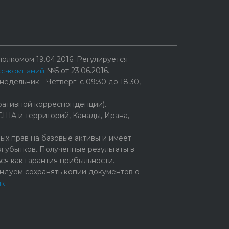
олкомом 19.04.2016. Регулируется
кс-компаний
№5 от 23.06.2016.
едельник - Четверг: с 09:30 до 18:30,
ративной корреспонденции).
США и территорий, Канады, Ирана,
х прав на базовые активы и имеет
 убытков. Полученные результаты в
ся как гарантия прибыльности.
ндуем сохранять копии документов о
ик
.