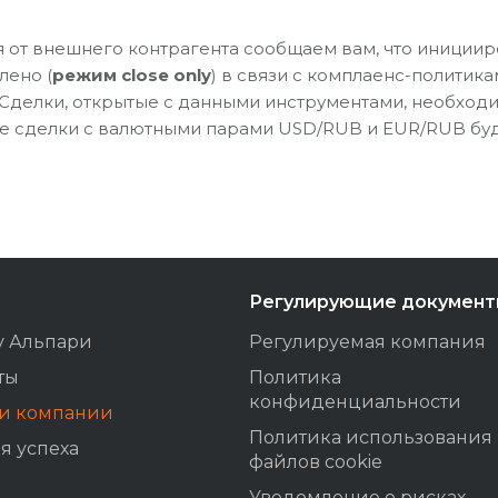
 от внешнего контрагента сообщаем вам, что иниции
лено (
режим close only
) в связи с комплаенс-политик
 Сделки, открытые с данными инструментами, необход
е сделки с валютными парами USD/RUB и EUR/RUB бу
Регулирующие докумен
у Альпари
Регулируемая компания
ты
Политика
конфиденциальности
ти компании
Политика использования
я успеха
файлов cookie
Уведомление о рисках