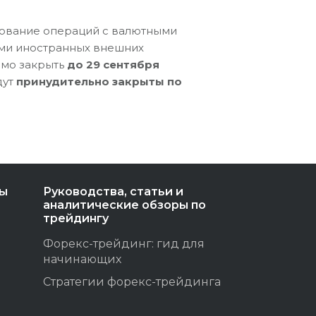
рование операций с валютными
ами иностранных внешних
имо закрыть
до 29 сентября
дут
принудительно закрыты по
ты
Руководства, статьи и
аналитические обзоры по
трейдингу
Форекс-трейдинг: гид для
начинающих
Стратегии форекс-трейдинга