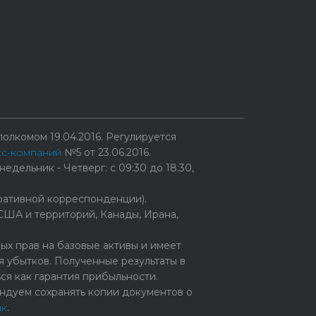
ы
олкомом 19.04.2016. Регулируется
кс-компаний
№5 от 23.06.2016.
едельник - Четверг: с 09:30 до 18:30,
ративной корреспонденции).
США и территорий, Канады, Ирана,
х прав на базовые активы и имеет
 убытков. Полученные результаты в
ся как гарантия прибыльности.
ндуем сохранять копии документов о
ик
.