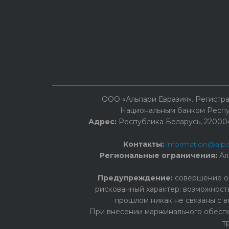
ООО «Альпари Евразия». Регист
Национальным банком Респуб
Адрес:
Республика Беларусь, 220004, 
Контакты:
information@alpa
Региональные ограничения:
Ал
Предупреждение:
cовершение оп
рискованный характер: возможност
прошлом никак не связаны с в
При внесении маржинального обеспе
т