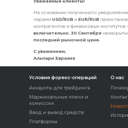
Уважаемые клиенты!
На основании полученного уведомления
парами
USD/RUB
и
EUR/RUB
приостанов
контрагентов и финансовых институтов.
включительно. 30 Сентября
незакрыты
последней рыночной цене.
С уважением,
Альпари Евразия
Условия форекс-операций
О нас
Аккаунты для трейдинга
Почем
Маржинальные плечи и
Контак
комиссии
Новос
Ввод и вывод средств
Истори
Платформы