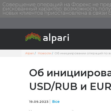
Совершение операций на Форекс не предп
рискованный характер: возможность полу
новых клиентов приостановлена в связи 
Alpari
Новости
Об инициировании операций по в
Об инициирова
USD/RUB и EU
Все
19.09.2023