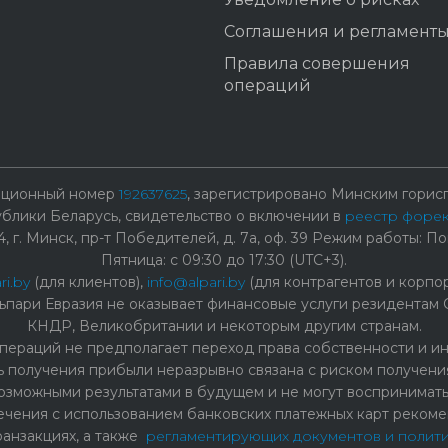
Соглашения и регламент
Правила совершения
операций
рационный номер
192637625
, зарегистрировано Минским горисп
лики Беларусь, свидетельство о включении в
реестр форе
г. Минск, пр-т Победителей, д. 7а, оф. 39 Режим работы: Пон
Пятница: с 09:30 до 17:30 (UTC+3).
ri.by
(для клиентов),
info@alpari.by
(для контрагентов и корпо
ьпари Евразия не оказывает финансовые услуги резидентам 
КНДР, Великобритании и некоторым другим странам.
ераций не предполагает переход права собственности и ины
ь получения прибыли неразрывно связана с риском получения
озможными результатами в будущем и не могут воспринимать
чения с использованием банковских платежных карт рекоме
ранзакциях, а также
регламентирующих документов и полит