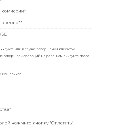
 комиссии*
новенно**
USD
аккаунте или в случае совершения клиентом
 не совершали операций на реальном аккаунте после
м или банков.
тва".
лей нажмите кнопку "Оплатить".