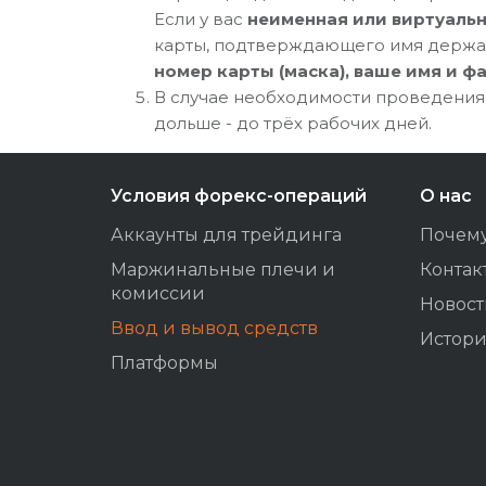
Если у вас
неименная или виртуальн
карты, подтверждающего имя держате
номер карты (маска), ваше имя и ф
В случае необходимости проведения
дольше - до трёх рабочих дней.
Условия форекс-операций
О нас
Аккаунты для трейдинга
Почем
Маржинальные плечи и
Контак
комиссии
Новос
Ввод и вывод средств
Истори
Платформы