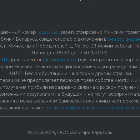
рационный номер
192637625
, зарегистрировано Минским горисп
лики Беларусь, свидетельство о включении в
реестр форе
г. Минск, пр-т Победителей, д. 7а, оф. 39 Режим работы: Пон
Пятница: с 09:30 до 17:30 (UTC+3).
ri.by
(для клиентов),
info@alpari.by
(для контрагентов и корпо
ьпари Евразия не оказывает финансовые услуги резидентам 
КНДР, Великобритании и некоторым другим странам.
ераций не предполагает переход права собственности и ины
ь получения прибыли неразрывно связана с риском получения
озможными результатами в будущем и не могут воспринимать
чения с использованием банковских платежных карт рекоме
ранзакциях, а также
регламентирующих документов и полит
© 2016-2025, ООО «Альпари Евразия»