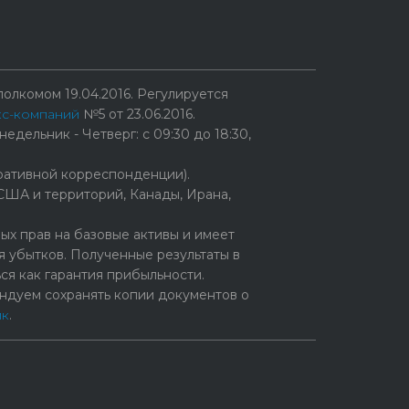
олкомом 19.04.2016. Регулируется
кс-компаний
№5 от 23.06.2016.
едельник - Четверг: с 09:30 до 18:30,
ративной корреспонденции).
США и территорий, Канады, Ирана,
х прав на базовые активы и имеет
 убытков. Полученные результаты в
ся как гарантия прибыльности.
ндуем сохранять копии документов о
ик
.