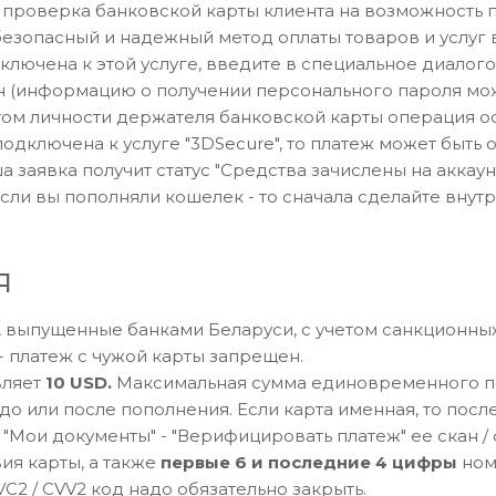
проверка банковской карты клиента на возможность п
безопасный и надежный метод оплаты товаров и услуг 
ключена к этой услуге, введите в специальное диалог
н (информацию о получении персонального пароля мож
м личности держателя банковской карты операция о
подключена к услуге "3DSecure", то платеж может быть
 заявка получит статус "Средства зачислены на аккаун
Если вы пополняли кошелек - то сначала сделайте внут
я
d, выпущенные банками Беларуси, с учетом санкционны
- платеж с чужой карты запрещен.
вляет
10 USD.
Максимальная сумма единовременного п
о или после пополнения. Если карта именная, то посл
л "Мои документы" - "Верифицировать платеж" ее скан 
вия карты, а также
первые 6 и последние 4 цифры
ном
C2 / CVV2 код надо обязательно закрыть.