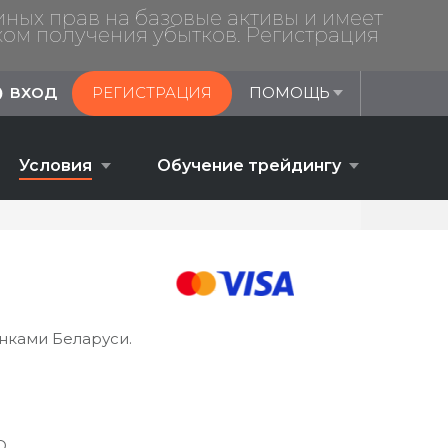
ных прав на базовые активы и имеет
ом получения убытков. Регистрация
ВХОД
РЕГИСТРАЦИЯ
ПОМОЩЬ
Условия
Обучение трейдингу
Обучение трейдингу
Форекс- трейдинг: гид для
начинающих
Стратегии форекс-трейдинга
нками Беларуси.
D