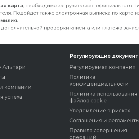
ая карта
, необходимо загрузить скан официального 
ля. Подойдет также электронная выписка по карте из
амилия
.
 дополнительной проверки клиента или платежа зачис
Регулирующие докумен
у Альпари
Регулируемая компания
ты
Политика
конфиденциальности
ти компании
Политика использования
я успеха
файлов cookie
Уведомление о рисках
Соглашения и регламент
Правила совершения
операций