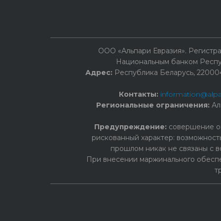
ООО «Альпари Евразия». Регист
Национальным банком Респуб
Адрес:
Республика Беларусь, 220004, 
Контакты:
information@alpa
Региональные ограничения:
Ал
Предупреждение:
cовершение оп
рискованный характер: возможност
прошлом никак не связаны с в
При внесении маржинального обеспе
т