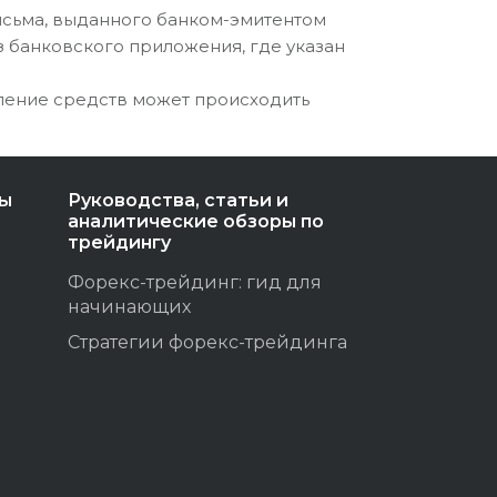
письма, выданного банком-эмитентом
 банковского приложения, где указан
ление средств может происходить
ты
Руководства, статьи и
аналитические обзоры по
трейдингу
Форекс-трейдинг: гид для
начинающих
Стратегии форекс-трейдинга
ы