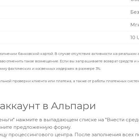
Без
Мг
10 
лнении банковской картой. В случае отсутствия активности на реальном 
аво отменить такое возмещение. Если вы запрашиваете возврат средств и
умму фактических и косвенных издержек в размере 3%.
ельной проверки клиента или платежа, а также от работы платежных систе
 аккаунт в Альпари
еньги" нажмите в выпадающем списке на "Внести средс
олните предложенную форму.
цу процессингового центра. После заполнения всех по