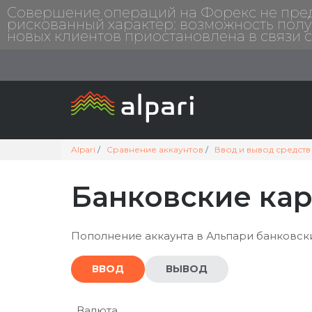
Совершение операций на Форекс не предп
рискованный характер: возможность полу
новых клиентов приостановлена в связи 
Alpari
Сравнение аккаунтов
Ввод и вывод средств
Банковские ка
Пополнение аккаунта в Альпари банковски
ВВОД
ВЫВОД
Валюта