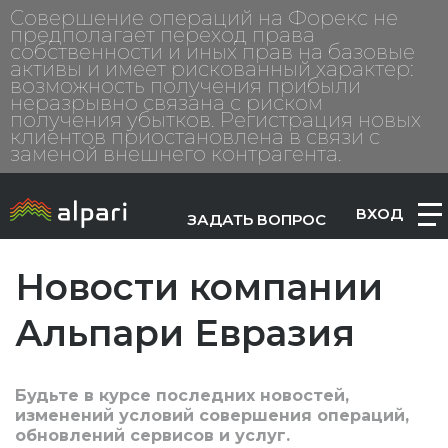
Совершение операций на Форекс не
предполагает переход права
собственности и иных прав на базовые
активы и имеет рискованный характер:
возможность получения прибыли
неразрывно связана с риском
получения убытков. Регистрация новых
клиентов приостановлена в связи с
заменой внешнего контрагента.
ВХОД
ЗАДАТЬ ВОПРОС
Новости компании
Альпари Евразия
Будьте в курсе последних новостей,
изменений условий совершения операций,
обновлений сервисов и услуг.