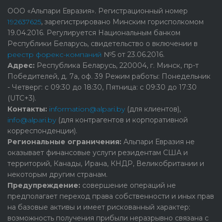
ООО «Альпари Евразия». Регистрационный номер
192637625
, зарегистрировано Минским горисполкомом
19.04.2016. Регулируется Национальным банком
Республики Беларусь, свидетельство о включении в
реестр форекс-компаний
№5 от 23.06.2016.
Адрес:
Республика Беларусь, 220004, г. Минск, пр-т
Победителей, д. 7а, оф. 39 Режим работы: Понедельник
- Четверг: с 09:30 до 18:30, Пятница: с 09:30 до 17:30
(UTC+3).
Контакты:
information@alpari.by
(для клиентов),
info@alpari.by
(для контрагентов и корпоративной
корреспонденции).
Региональные ограничения:
Альпари Евразия не
оказывает финансовые услуги резидентам США и
территорий, Канады, Ирана, КНДР, Великобритании и
некоторым другим странам.
Предупреждение:
cовершение операций не
предполагает переход права собственности и иных прав
на базовые активы и имеет рискованный характер:
возможность получения прибыли неразрывно связана с