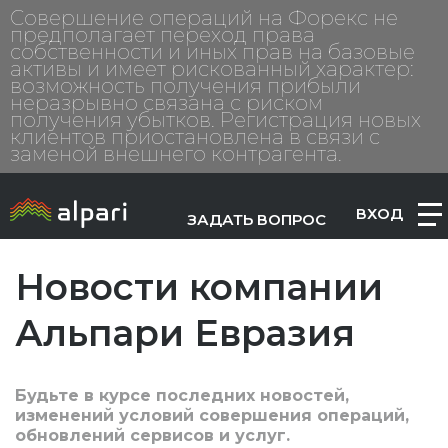
Совершение операций на Форекс не
предполагает переход права
собственности и иных прав на базовые
активы и имеет рискованный характер:
возможность получения прибыли
неразрывно связана с риском
получения убытков. Регистрация новых
клиентов приостановлена в связи с
заменой внешнего контрагента.
ВХОД
ЗАДАТЬ ВОПРОС
Новости компании
Альпари Евразия
Будьте в курсе последних новостей,
изменений условий совершения операций,
обновлений сервисов и услуг.