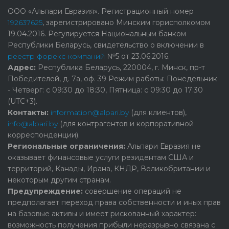
ООО «Альпари Евразия». Регистрационный номер
192637625
, зарегистрировано Минским горисполкомом
19.04.2016. Регулируется Национальным банком
Республики Беларусь, свидетельство о включении в
реестр форекс-компаний
№5 от 23.06.2016.
Адрес:
Республика Беларусь, 220004, г. Минск, пр-т
Победителей, д. 7а, оф. 39 Режим работы: Понедельник
- Четверг: с 09:30 до 18:30, Пятница: с 09:30 до 17:30
(UTC+3).
Контакты:
information@alpari.by
(для клиентов),
info@alpari.by
(для контрагентов и корпоративной
корреспонденции).
Региональные ограничения:
Альпари Евразия не
оказывает финансовые услуги резидентам США и
территорий, Канады, Ирана, КНДР, Великобритании и
некоторым другим странам.
Предупреждение:
cовершение операций не
предполагает переход права собственности и иных прав
на базовые активы и имеет рискованный характер:
возможность получения прибыли неразрывно связана с