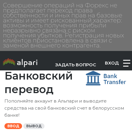
Совершение операций на Форекс не
предполагает переход права
собственности и иных прав на базовые
активы и имеет рискованный характер:
возможность получения прибыли
неразрывно связана с риском
получения убытков. Регистрация новых
клиентов приостановлена в связи с
заменой внешнего контрагента.
ВХОД
ЗАДАТЬ ВОПРОС
Банковский
перевод
Пополняйте аккаунт в Альпари и выводите
средства на свой банковский счет в белорусском
банке!
ВВОД
ВЫВОД